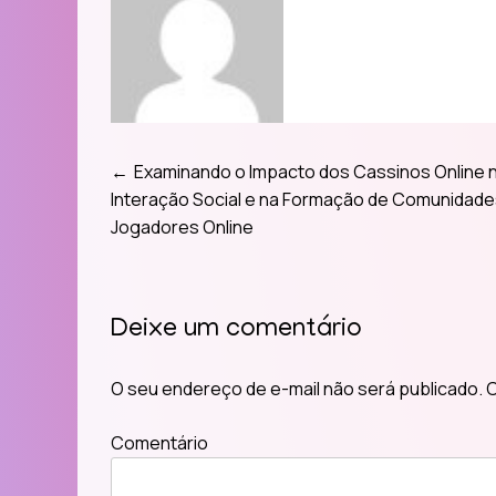
Examinando o Impacto dos Cassinos Online 
Navegação
Interação Social e na Formação de Comunidade
de
Jogadores Online
Post
Deixe um comentário
O seu endereço de e-mail não será publicado.
C
Comentário