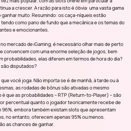
vez mais popular, com as slots online em particular a
inua a crescer. A razão para isto é óbvia: uma vasta gama
e ganhar muito. Resumindo: os caça-níqueis estão
tendo como pano de fundo que a mecânica e os temas do
santes e emocionantes.
no mercado de iGaming, é necessário olhar mais de perto
teste convencem com uma enorme seleção de jogos, bem
 probabilidades, elas diferem em termos de hora do dia?
s são disputados?
a que você joga. Não importa se é de manhã, à tarde ou à
mesmas, as rodadas de bônus são ativadas o mesmo
 é que as probabilidades – RTP (Return-to-Player) – são
lor percentual quanto o jogador teoricamente recebe de
m 96%, embora também existam slots que apresentam
os, no entanto, oferecem apenas 95% ou menos.
erão as chances de ganhar.