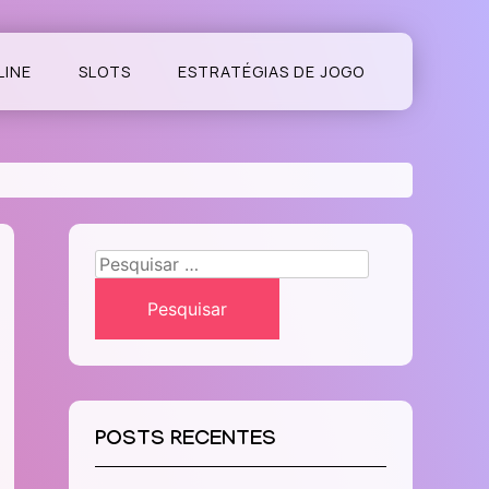
LINE
SLOTS
ESTRATÉGIAS DE JOGO
Pesquisar
por:
POSTS RECENTES