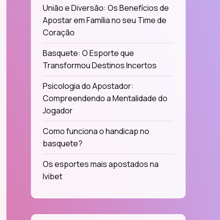
União e Diversão: Os Benefícios de
Apostar em Família no seu Time de
Coração
Basquete: O Esporte que
Transformou Destinos Incertos
Psicologia do Apostador:
Compreendendo a Mentalidade do
Jogador
Como funciona o handicap no
basquete?
Os esportes mais apostados na
Ivibet