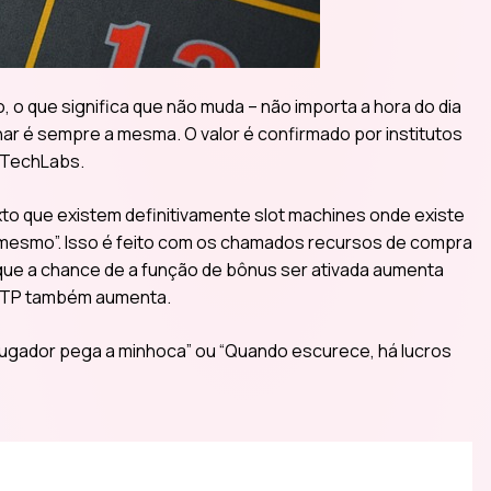
o, o que significa que não muda – não importa a hora do dia
ar é sempre a mesma. O valor é confirmado por institutos
iTechLabs.
o que existem definitivamente slot machines onde existe
 si mesmo”. Isso é feito com os chamados recursos de compra
que a chance de a função de bônus ser ativada aumenta
o RTP também aumenta.
ugador pega a minhoca” ou “Quando escurece, há lucros