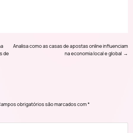
na
Analisa como as casas de apostas online influenciam
s de
na economia local e global
ampos obrigatórios são marcados com
*